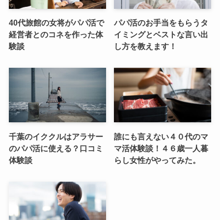
40代旅館の女将がパパ活で
パパ活のお手当をもらうタ
経営者とのコネを作った体
イミングとベストな言い出
験談
し方を教えます！
千葉のイククルはアラサー
誰にも言えない４０代のマ
のパパ活に使える？口コミ
マ活体験談！４６歳一人暮
体験談
らし女性がやってみた。