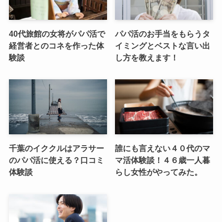
40代旅館の女将がパパ活で
パパ活のお手当をもらうタ
経営者とのコネを作った体
イミングとベストな言い出
験談
し方を教えます！
千葉のイククルはアラサー
誰にも言えない４０代のマ
のパパ活に使える？口コミ
マ活体験談！４６歳一人暮
体験談
らし女性がやってみた。