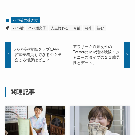
パパ活の稼ぎ方
パパ活
パパ活女子
人生終わる
今後
将来
詰む
アラサー２５歳女性の
パパ活や交際クラブCAや
Twitterのママ活体験談！ジ
客室乗務員もできるの？出
ャニーズタイプの２１歳男
会える場所はどこ？
性とデート。
関連記事