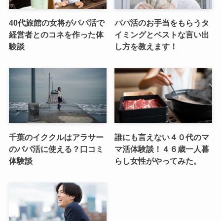
40代旅館の女将がパパ活で
パパ活のお手当をもらうタ
経営者とのコネを作った体
イミングとベストな言い出
験談
し方を教えます！
千葉のイククルはアラサー
誰にも言えない４０代のマ
のパパ活に使える？口コミ
マ活体験談！４６歳一人暮
体験談
らし女性がやってみた。