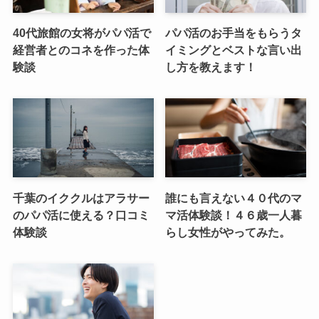
40代旅館の女将がパパ活で
パパ活のお手当をもらうタ
経営者とのコネを作った体
イミングとベストな言い出
験談
し方を教えます！
千葉のイククルはアラサー
誰にも言えない４０代のマ
のパパ活に使える？口コミ
マ活体験談！４６歳一人暮
体験談
らし女性がやってみた。