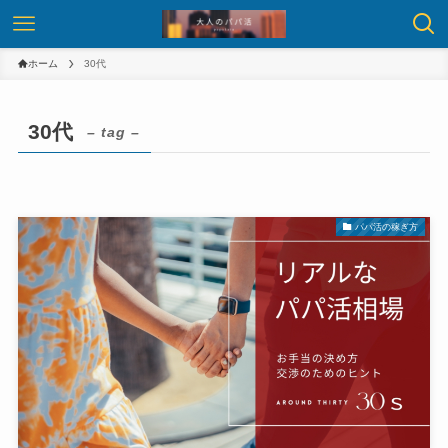
ホーム
30代
30代
– tag –
パパ活の稼ぎ方