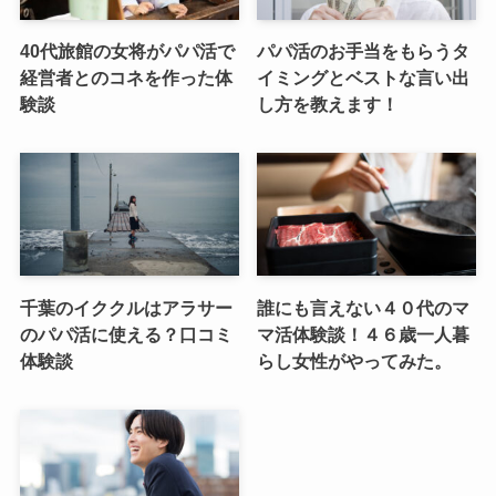
40代旅館の女将がパパ活で
パパ活のお手当をもらうタ
経営者とのコネを作った体
イミングとベストな言い出
験談
し方を教えます！
千葉のイククルはアラサー
誰にも言えない４０代のマ
のパパ活に使える？口コミ
マ活体験談！４６歳一人暮
体験談
らし女性がやってみた。