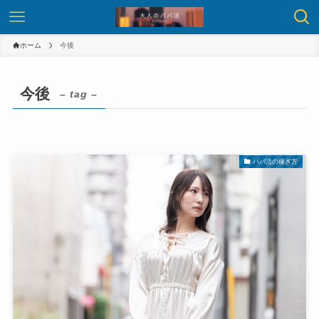
ホーム
今後
今後
– tag –
パパ活の稼ぎ方