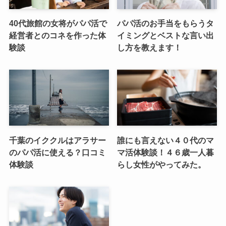
40代旅館の女将がパパ活で
パパ活のお手当をもらうタ
経営者とのコネを作った体
イミングとベストな言い出
験談
し方を教えます！
千葉のイククルはアラサー
誰にも言えない４０代のマ
のパパ活に使える？口コミ
マ活体験談！４６歳一人暮
体験談
らし女性がやってみた。